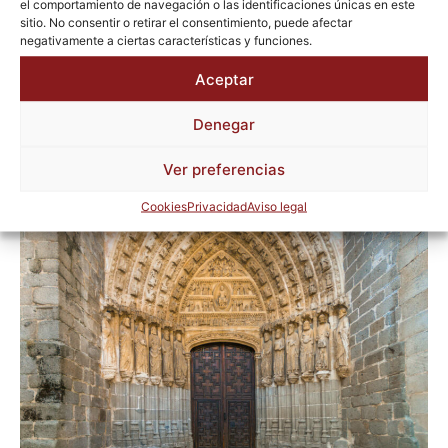
La Anunciación. Todo el conjunto está cobijado por un
el comportamiento de navegación o las identificaciones únicas en este
sitio. No consentir o retirar el consentimiento, puede afectar
arco carpanel, que se decora con una crestería
negativamente a ciertas características y funciones.
tardogótica con pináculos y en la que aparece el Salvador,
escultura procedente del parteluz o mainel de la primitiva
Aceptar
portada.
Denegar
Ver preferencias
Cookies
Privacidad
Aviso legal