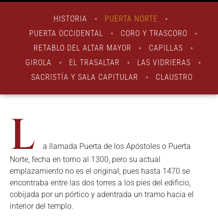
HISTORIA
PUERTA NORTE
PUERTA OCCIDENTAL
CORO Y TRASCORO
RETABLO DEL ALTAR MAYOR
CAPILLAS
GIROLA
EL TRASALTAR
LAS VIDRIERAS
SACRISTÍA Y SALA CAPITULAR
CLAUSTRO
L
a llamada Puerta de los Apóstoles o Puerta
Norte, fecha en torno al 1300, pero su actual
emplazamiento no es el original, pues hasta 1470 se
encontraba entre las dos torres a los pies del edificio,
cobijada por un pórtico y adentrada un tramo hacia el
interior del templo.