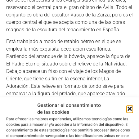
reservando el central para el gran obispo de Ávila. Todo el
conjunto es obra del escultor Vasco de la Zarza, pero es el
cuerpo central el que se acepta como una de las obras
magnas de la escultura del renacimiento en España.
Está trabajado a modo de retablo pétreo en el que se
emplea la más exquisita decoración escultórica.
Partiendo del arranque de la bóveda, aparece la figura de
El Padre Eterno, situado sobre el relieve de la Natividad.
Debajo aparece un friso con el viaje de los Magos de
Oriente, que tiene su fin en la escena inferior, La
Adoración. Este relieve en formato de tondo sirve para
enmarcar a la figura del prelado, que aparece ataviado
con la capa pluvial y la mitra, concentrado en su tarea de
Gestionar el consentimiento
estudio con los ojos entrecerrados por los problemas de
de las cookies
visión que tuvo al final de sus días. Está rodeado por la
Para ofrecer las mejores experiencias, utilizamos tecnologías como las
personificación de las Siete Virtudes, que se sitúan en
cookies para almacenar y/o acceder a la información del dispositivo. El
consentimiento de estas tecnologías nos permitirá procesar datos como
hornacinas aveneradas sobre el sepulcro.
el comportamiento de navegación o las identificaciones únicas en este