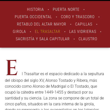
HISTORIA
PUERTA NORTE
PUERTA OCCIDENTAL
CORO Y TRASCORO
RETABLO DEL ALTAR MAYOR
CAPILLAS
GIROLA
EL TRASALTAR
LAS VIDRIERAS
SACRISTÍA Y SALA CAPITULAR
CLAUSTRO
E
l Trasaltar es el espacio dedicado a la sepultura
del obispo del siglo XV, Alonso Tostado y Ribera, más
conocido como Alonso de Madrigal o El Tostado, que
ocupó la cátedra entre 1449-1455 y destacó por su
santidad y su ciencia. La zona se compone de un total de
cinco paños, situados en la cara interna de la girola,
donde se representa a los evangelistas en los laterales,